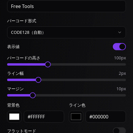
バーコード形式
CODE128（自動）
表示値
バーコードの高さ
100
px
ライン幅
2
px
マージン
10
px
背景色
ライン色
フラットモード