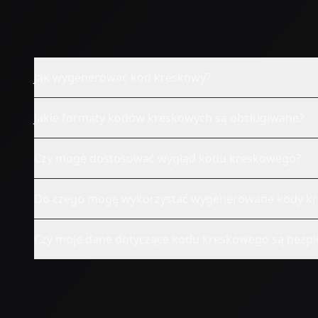
Jak wygenerować kod kreskowy?
Jakie formaty kodów kreskowych są obsługiwane?
Czy mogę dostosować wygląd kodu kreskowego?
Do czego mogę wykorzystać wygenerowane kody k
Czy moje dane dotyczące kodu kreskowego są bezpi