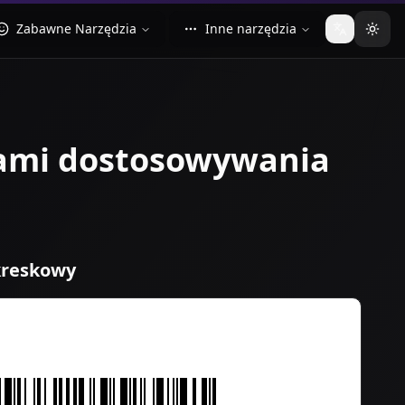
Zabawne Narzędzia
Inne narzędzia
Zmień języ
Zmie
jami dostosowywania
kreskowy