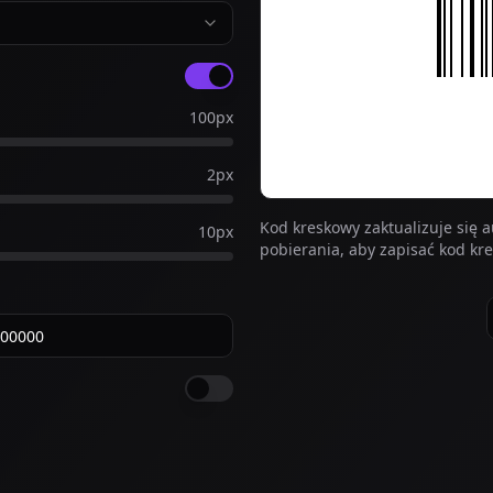
100
px
2
px
Kod kreskowy zaktualizuje się a
10
px
pobierania, aby zapisać kod kr