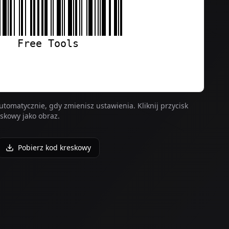
utomatycznie, gdy zmienisz ustawienia. Kliknij przycisk
eskowy jako obraz.
Pobierz kod kreskowy