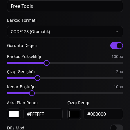
Barkod Formatı
CODE128 (Otomatik)
Görüntü Değeri
Barkod Yüksekliği
100
px
Çizgi Genişliği
2
px
Kenar Boşluğu
10
px
Arka Plan Rengi
Çizgi Rengi
Düz Mod