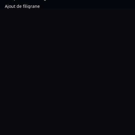
Ajout de filigrane
Conversion de format
Compression ZIP
Ressources
FAQ
Contact
Blog
À propos
Mentions légales
Politique de confidentialité
Conditions d'utilisation
Politique des cookies